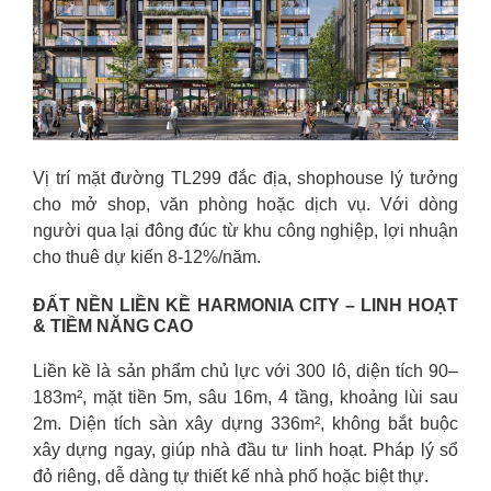
Vị trí mặt đường TL299 đắc địa, shophouse lý tưởng
cho mở shop, văn phòng hoặc dịch vụ. Với dòng
người qua lại đông đúc từ khu công nghiệp, lợi nhuận
cho thuê dự kiến 8-12%/năm.
ĐẤT NỀN LIỀN KỀ HARMONIA CITY – LINH HOẠT
& TIỀM NĂNG CAO
Liền kề là sản phẩm chủ lực với 300 lô, diện tích 90–
183m², mặt tiền 5m, sâu 16m, 4 tầng, khoảng lùi sau
2m. Diện tích sàn xây dựng 336m², không bắt buộc
xây dựng ngay, giúp nhà đầu tư linh hoạt. Pháp lý sổ
đỏ riêng, dễ dàng tự thiết kế nhà phố hoặc biệt thự.