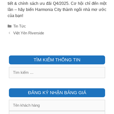
tiết & chính sách ưu đãi Q4/2025. Cơ hội chỉ đến một
lần – hãy biến Harmonia City thành ngôi nhà mơ ước
của bạn!
Danh
Tin Tức
mục
Việt Yên Riverside
TÌM KIẾM THÔNG TIN
Tìm
kiếm
cho:
ĐĂNG KÝ NHẬN BẢNG GIÁ