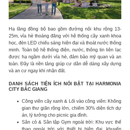
Hạ tầng đồng bộ bao gồm đường nội khu rộng 13-
25m, vỉa hè thoáng đãng với hệ thống cây xanh khoa
học, đèn LED chiếu sáng hiện đại và thoát nước thông
minh. Toàn bộ hệ thống điện, nước, thông tin liên lạc
được hạ ngầm dưới vỉa hè, đảm bảo mỹ quan và an
toàn. Đây là nền tảng giúp cư dân dễ dàng xây dựng
và an cư ngay khi nhận đất.
DANH SÁCH TIỆN ÍCH NỔI BẬT TẠI HARMONIA
CITY BẮC GIANG
Công viên cây xanh & Lối vào công viên: Không
gian thư giãn rộng lớn, chiếm 30% diện tích dự
án, lý tưởng cho picnic gia đình.
Sân cỏ & Sân tập Gym ngoài trời: Khu vực thể
thao ngoài trời với thiết bị hiện đại, khuyến