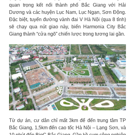
quan trọng kết nối thành phố Bắc Giang với Hải
Dương và các huyện Lục Nam, Lục Ngạn, Sơn Động.
Đặc biệt, tuyến đường vành đai V Hà Nội (qua 8 tỉnh)
sẽ chạy qua nút giao này, biến Harmonia City Bắc
Giang thành “cửa ngõ” chiến lược trong tương lai gần.
Từ dự án, cư dân chỉ mất 3km để đến trung tâm TP
Bắc Giang, 1,5km đến cao tốc Hà Nội – Lạng Sơn, và
10 phút đến BigC Bắc Giang. Gần kề cụm công nghiệp