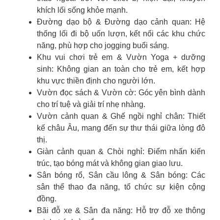
khích lối sống khỏe mạnh.
Đường dạo bộ & Đường dạo cảnh quan: Hệ
thống lối đi bộ uốn lượn, kết nối các khu chức
năng, phù hợp cho jogging buổi sáng.
Khu vui chơi trẻ em & Vườn Yoga + dưỡng
sinh: Không gian an toàn cho trẻ em, kết hợp
khu vực thiền định cho người lớn.
Vườn đọc sách & Vườn cờ: Góc yên bình dành
cho trí tuệ và giải trí nhẹ nhàng.
Vườn cảnh quan & Ghế ngồi nghỉ chân: Thiết
kế châu Âu, mang đến sự thư thái giữa lòng đô
thị.
Giàn cảnh quan & Chòi nghỉ: Điểm nhấn kiến
trúc, tạo bóng mát và không gian giao lưu.
Sân bóng rổ, Sân cầu lông & Sân bóng: Các
sân thể thao đa năng, tổ chức sự kiện cộng
đồng.
Bãi đỗ xe & Sân đa năng: Hỗ trợ đỗ xe thông