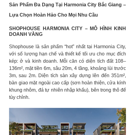
Sản Phẩm Đa Dạng Tại Harmonia City Bắc Giang –
Lựa Chọn Hoàn Hảo Cho Mọi Nhu Cầu
SHOPHOUSE HARMONIA CITY – MÔ HÌNH KINH
DOANH VÀNG
Shophouse là sản phẩm “hot” nhất tại Harmonia City,
với số lượng hạn chế và thiết kế tối ưu cho mục đích
kép: ở và kinh doanh. Mỗi căn có diện tích đất 108–
136m², mặt tiền 6m, sâu 20m, 4 tầng, khoảng lùi trước
3m, sau 2m. Diện tích sàn xây dựng lên đến 351m²,
bàn giao mặt ngoài cao cấp (sơn hoàn thiện, cửa kính
khung nhôm, đá tự nhiên nhập khẩu), bên trong thô để
tùy chỉnh.