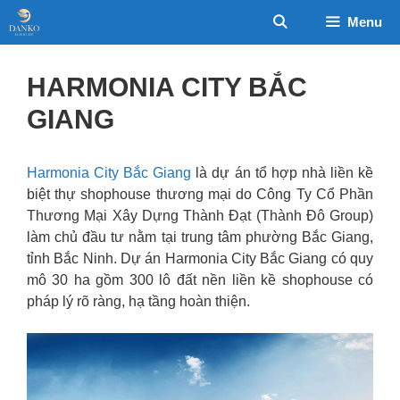
Chuyển
Menu
đến
nội
dung
HARMONIA CITY BẮC
GIANG
Harmonia City Bắc Giang
là dự án tổ hợp nhà liền kề
biệt thự shophouse thương mại do Công Ty Cổ Phần
Thương Mại Xây Dựng Thành Đạt (Thành Đô Group)
làm chủ đầu tư nằm tại trung tâm phường Bắc Giang,
tỉnh Bắc Ninh. Dự án Harmonia City Bắc Giang có quy
mô 30 ha gồm 300 lô đất nền liền kề shophouse có
pháp lý rõ ràng, hạ tầng hoàn thiện.