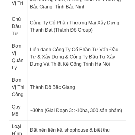
Vị Trí
Bắc Giang, Tỉnh Bắc Ninh
Chủ
Công Ty Cổ Phần Thương Mại Xây Dựng
Đầu
Thành Đạt (Thành Đô Group)
Tư
Đơn
Liên danh Công Ty Cổ Phần Tư Vấn Đầu
Vị
Tư & Xây Dựng & Công Ty Đầu Tư Xây
Quản
Dựng Và Thiết Kế Công Trình Hà Nội
Lý
Đơn
Vị Thi
Thành Đô Bắc Giang
Công
Quy
~30ha (Giai Đoạn 3: >10ha, 300 sản phẩm)
Mô
Loại
Đất nền liền kề, shophouse & biệt thự
Hình