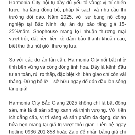
Harmonia City hội tụ đầy đủ yếu tố vàng: vị trí chiến
lược, hạ tầng đồng bộ, pháp lý sạch và nhu cầu thị
trường dồi dào. Năm 2025, với sự bùng nổ công
nghiệp tại Bắc Ninh, dự án dự báo tăng giá 15-
25%/năm. Shophouse mang lợi nhuận thương mại
vượt trội, đất nền liền kề đảm bảo thanh khoản cao,
biệt thự thu hút giới thượng lưu.
So với các dự án lân cận, Harmonia City nổi bật nhờ
tính bền vững và cộng đồng tinh hoa. Đây là kênh đầu
tư an toàn, rủi ro thấp, đặc biệt khi bàn giao chỉ còn vài
tháng. Đừng bỏ lỡ – sở hữu ngay để đón đầu làn sóng
tăng giá!
Harmonia City Bắc Giang 2025 không chỉ là bất động
sản, mà là di sản sống xanh và thịnh vượng. Với tiện
ích đẳng cấp, vị trí vàng và sản phẩm đa dạng, dự án
hứa hẹn mang lại giá trị vượt thời gian. Liên hệ ngay
hotline 0936 201 858 hoặc Zalo để nhận bảng giá chi