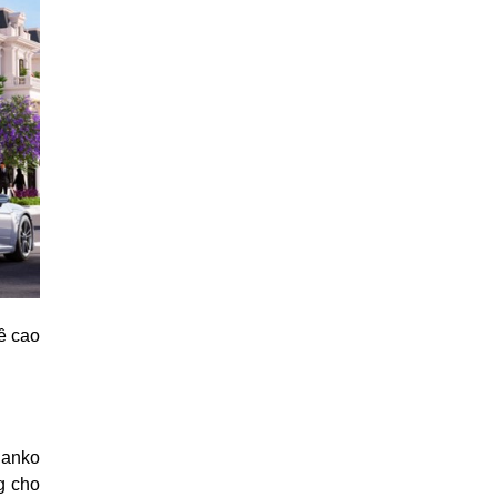
ề cao
Danko
g cho