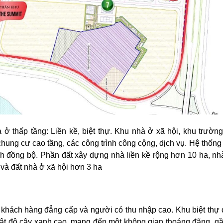
ở thấp tầng: Liền kề, biệt thự. Khu nhà ở xã hội, khu trường
hung cư cao tầng, các công trình công cộng, dịch vụ. Hệ thống
nh đồng bộ. Phần đất xây dựng nhà liền kề rộng hơn 10 ha, nhà
 và đất nhà ở xã hội hơn 3 ha
o khách hàng đẳng cấp và người có thu nhập cao. Khu biệt thự
ó mật độ cây xanh cao, mang đến một không gian thoáng đãng, gầ