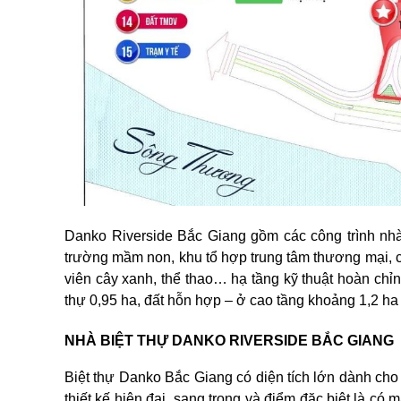
Danko Riverside Bắc Giang gồm các công trình nhà 
trường mầm non, khu tổ hợp trung tâm thương mại, c
viên cây xanh, thể thao… hạ tầng kỹ thuật hoàn chỉ
thự 0,95 ha, đất hỗn hợp – ở cao tầng khoảng 1,2 ha
NHÀ BIỆT THỰ DANKO RIVERSIDE BẮC GIANG
Biệt thự Danko Bắc Giang có diện tích lớn dành ch
thiết kế hiện đại, sang trọng và điểm đặc biệt là c