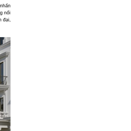
 nhấn
g nổi
 đại,