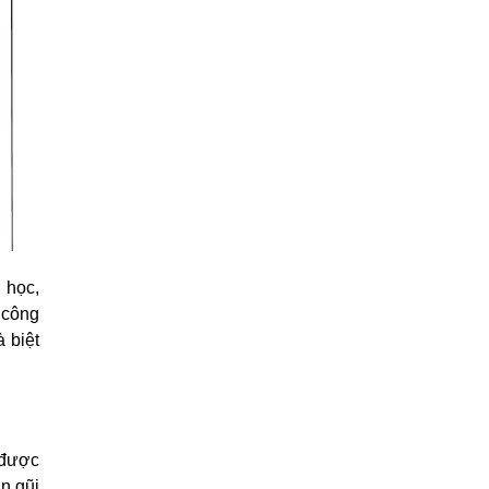
 học,
 công
 biệt
 được
n gũi